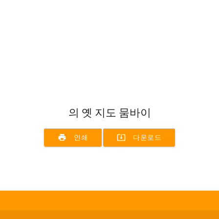
의 옛 지도 뭄바이
print
system_update_alt
인쇄
다운로드