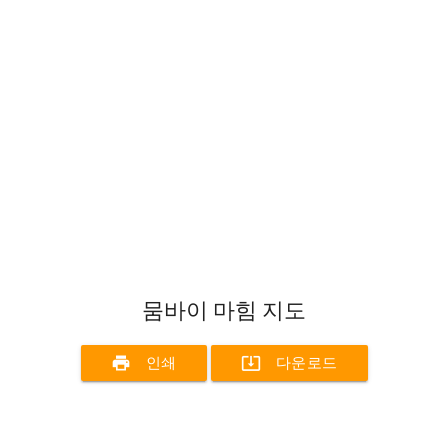
뭄바이 마힘 지도
print
system_update_alt
인쇄
다운로드